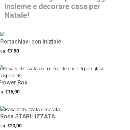
insieme e decorare casa per
Natale!
Portachiavi con iniziale
€7,50
da
Flower Box
€16,90
da
Rosa STABILIZZATA
€20,00
da